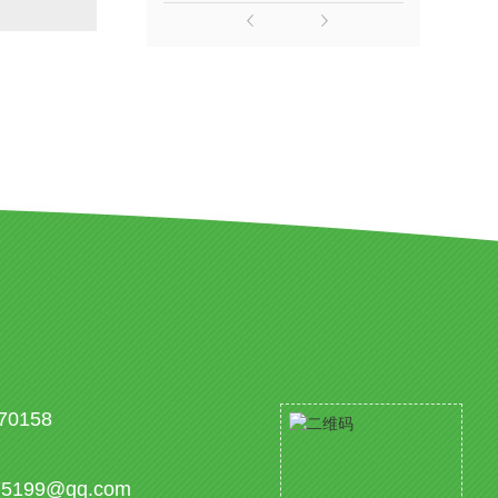
70158
75199@qq.com