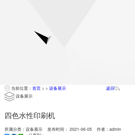
当前位置：
首页
> >
设备展示
返回
设备展示
四色水性印刷机
所属分类：设备展示 发布时间： 2021-06-05 作者：admin