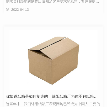
需求資料纔能夠制作出讓知足客戶要求的紙箱，客戶在提供
資料的時候.好要具體齊全。1、尺寸提供內裝物的長度…
2022-04-13
你知道纸箱是如何制造的，绵阳纸箱厂为你图解纸箱制造过程，长见识了
这些年来，我们绵阳纸箱厂发现网购已经成为中国人.主要的