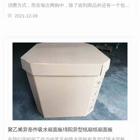
消费方式，而在每次网购中，除了收到商品外还有一个包装
纸箱，长时间不清理家里就会到处都是纸箱。据统计…
2021-12-09
聚乙烯异形件吸水箱面板绵阳异型纸箱纸箱面板
在我们平时的工作当中常见的吸水面板有真空式吸水面板、